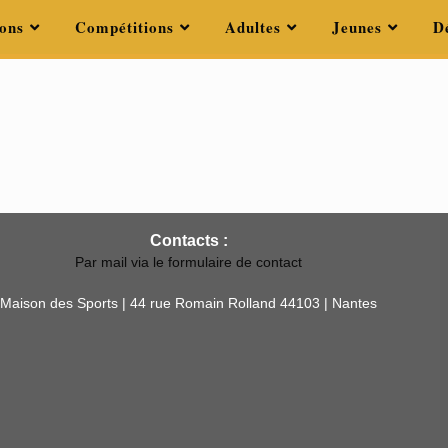
ons
Compétitions
Adultes
Jeunes
D
Contacts :
Par mail via le formulaire de contact
Maison des Sports | 44 rue Romain Rolland 44103 | Nantes