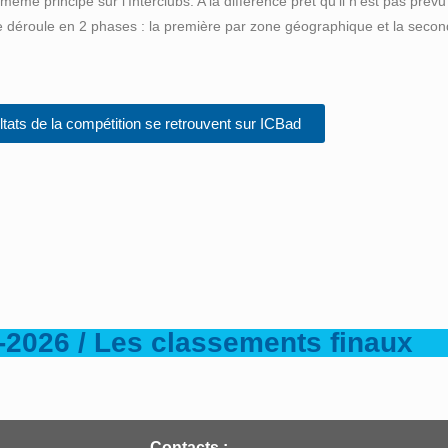
me principe sur l’Interclubs. A la différence prêt qu’il n’est pas prév
e déroule en 2 phases : la première par zone géographique et la seco
ltats de la compétition se retrouvent sur ICBad
-2026 / Les classements finaux
Contacts :