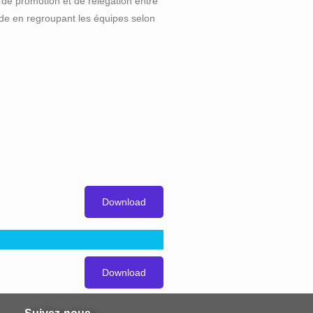
u de promotion et de relégation entre
nde en regroupant les équipes selon
Download
Download