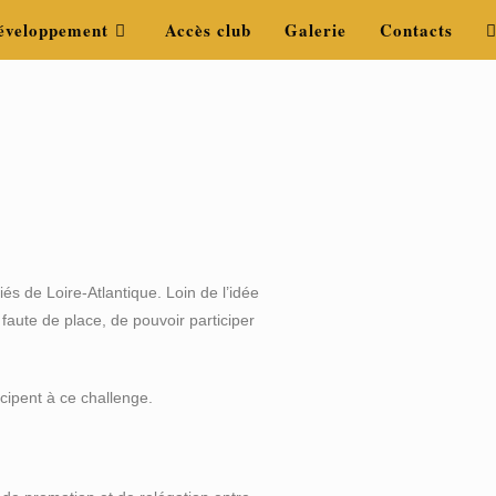
éveloppement
Accès club
Galerie
Contacts
s de Loire-Atlantique. Loin de l’idée
faute de place, de pouvoir participer
icipent à ce challenge.