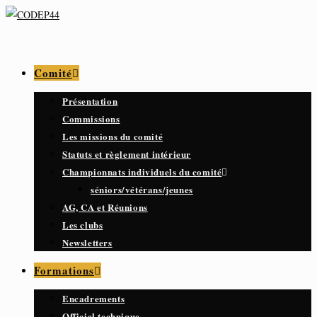
Comité
Présentation
Commissions
Les missions du comité
Statuts et règlement intérieur
Championnats individuels du comité
séniors/vétérans/jeunes
AG, CA et Réunions
Les clubs
Newsletters
Formations
Encadrements
Officiel technique