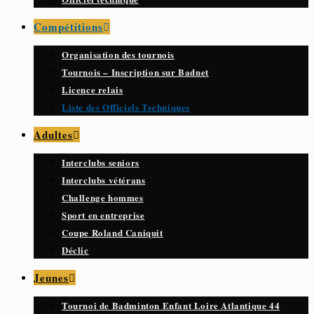
Compétitions
Organisation des tournois
Tournois – Inscription sur Badnet
Licence relais
Liste des Officiels Techniques
Adultes
Interclubs seniors
Interclubs vétérans
Challenge hommes
Sport en entreprise
Coupe Roland Caniquit
Déclic
Jeunes
Tournoi de Badminton Enfant Loire Atlantique 44