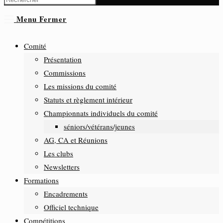
Menu
Fermer
Comité
Présentation
Commissions
Les missions du comité
Statuts et règlement intérieur
Championnats individuels du comité
séniors/vétérans/jeunes
AG, CA et Réunions
Les clubs
Newsletters
Formations
Encadrements
Officiel technique
Compétitions