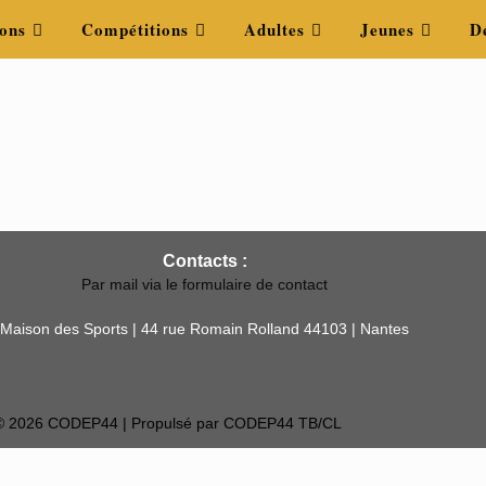
ons
Compétitions
Adultes
Jeunes
D
Contacts :
Par mail via le formulaire de contact
Maison des Sports | 44 rue Romain Rolland 44103 | Nantes
 © 2026 CODEP44 | Propulsé par CODEP44 TB/CL