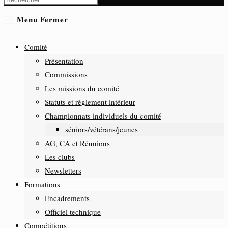
Menu
Fermer
Comité
Présentation
Commissions
Les missions du comité
Statuts et règlement intérieur
Championnats individuels du comité
séniors/vétérans/jeunes
AG, CA et Réunions
Les clubs
Newsletters
Formations
Encadrements
Officiel technique
Compétitions