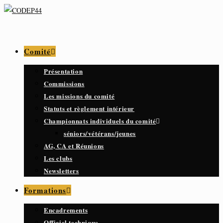
Comité
Présentation
Commissions
Les missions du comité
Statuts et règlement intérieur
Championnats individuels du comité
séniors/vétérans/jeunes
AG, CA et Réunions
Les clubs
Newsletters
Formations
Encadrements
Officiel technique