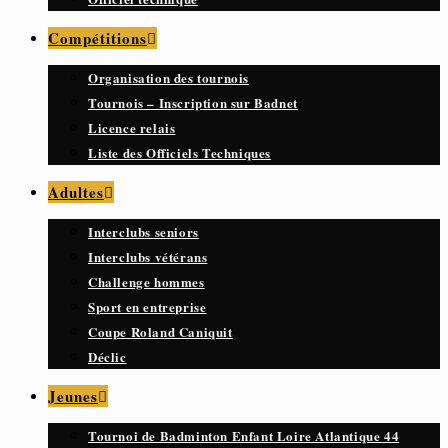
Compétitions
Organisation des tournois
Tournois – Inscription sur Badnet
Licence relais
Liste des Officiels Techniques
Adultes
Interclubs seniors
Interclubs vétérans
Challenge hommes
Sport en entreprise
Coupe Roland Caniquit
Déclic
Jeunes
Tournoi de Badminton Enfant Loire Atlantique 44