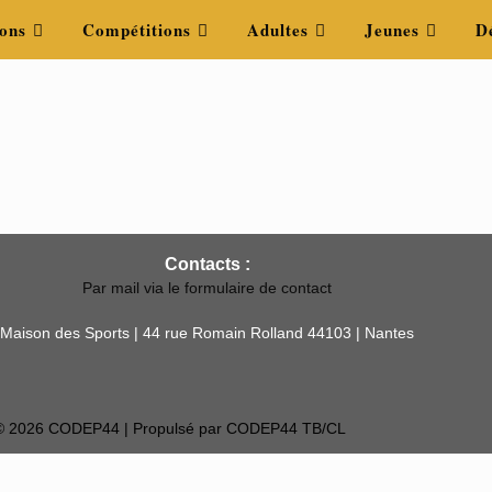
ons
Compétitions
Adultes
Jeunes
D
Contacts :
Par mail via le formulaire de contact
Maison des Sports | 44 rue Romain Rolland 44103 | Nantes
 © 2026 CODEP44 | Propulsé par CODEP44 TB/CL